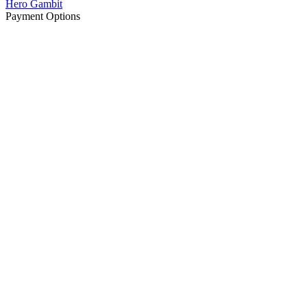
Hero Gambit
Payment Options