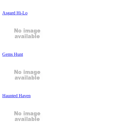
Asgard Hi-Lo
Gems Hunt
Haunted Haven