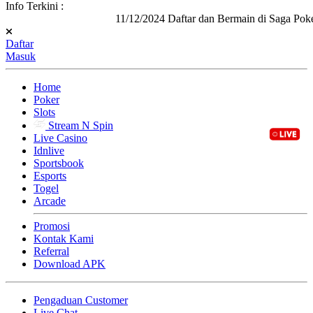
Info Terkini :
11/12/2024 Daftar dan Bermain di Saga Poker, 
Daftar
Masuk
Home
Poker
Slots
Stream N Spin
Live Casino
Idnlive
Sportsbook
Esports
Togel
Arcade
Promosi
Kontak Kami
Referral
Download APK
Pengaduan Customer
Live Chat