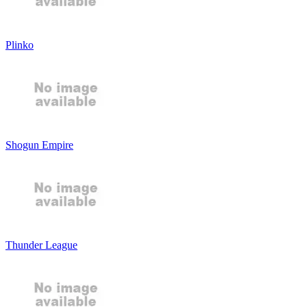
Plinko
Shogun Empire
Thunder League