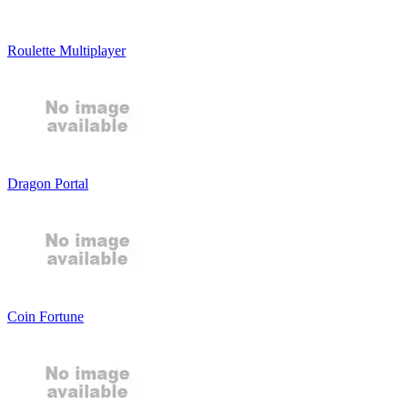
Roulette Multiplayer
Dragon Portal
Coin Fortune