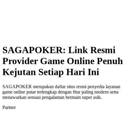
SAGAPOKER: Link Resmi
Provider Game Online Penuh
Kejutan Setiap Hari Ini
SAGAPOKER
merupakan daftar situs resmi penyedia layanan
game online putar terlengkap dengan fitur paling modern serta
menawarkan sensasi pengalaman bermain super asik.
Partner