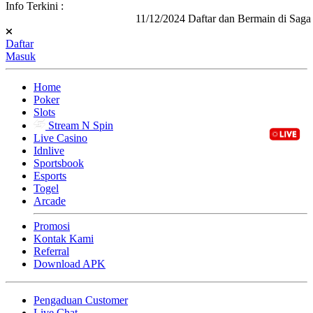
Info Terkini :
11/12/2024 Daftar dan Bermain di Saga Po
Daftar
Masuk
Home
Poker
Slots
Stream N Spin
Live Casino
Idnlive
Sportsbook
Esports
Togel
Arcade
Promosi
Kontak Kami
Referral
Download APK
Pengaduan Customer
Live Chat