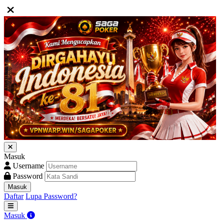
Masuk
Username
Password
Masuk
Daftar
Lupa Password?
Masuk