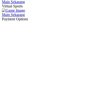
Main Sekarang
Virtual Sports
Main Sekarang
Payment Options