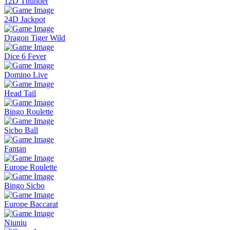
12D Thunder
24D Jackpot
Dragon Tiger Wild
Dice 6 Fever
Domino Live
Head Tail
Bingo Roulette
Sicbo Ball
Fantan
Europe Roulette
Bingo Sicbo
Europe Baccarat
Niuniu